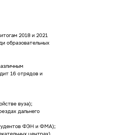
 итогам 2018 и 2021
ди образовательных
различным
дит 16 отрядов и
ойстве вуза);
оездах дальнего
студентов ФЭН и ФМА);
екательных центрах).