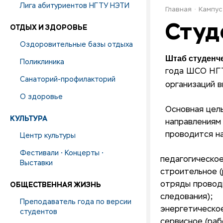
Лига абитуриентов НГТУ НЭТИ
Главная
Кампус
Студ
ОТДЫХ И ЗДОРОВЬЕ
Оздоровительные базы отдыха
Штаб студенч
Поликлиника
года ШСО НГТ
Санаторий-профилакторий
организаций 
О здоровье
Основная цел
КУЛЬТУРА
направлениям 
проводится на
Центр культуры
Фестивали • Концерты •
педагогическое
Выставки
строительное (
ОБЩЕСТВЕННАЯ ЖИЗНЬ
отряды проводн
следования);
Преподаватель года по версии
энергетическо
студентов
сервисное (раб