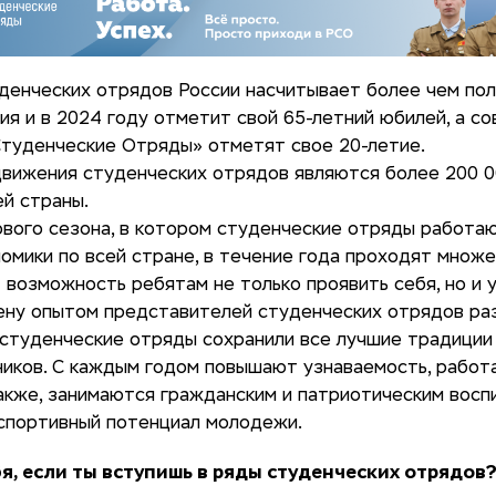
денческих отрядов России насчитывает более чем по
ия и в 2024 году отметит свой 65-летний юбилей, а с
Студенческие Отряды» отметят свое 20-летие.
движения студенческих отрядов являются более 200 0
й страны.
вого сезона, в котором студенческие отряды работаю
омики по всей стране, в течение года проходят множ
 возможность ребятам не только проявить себя, но и
ену опытом представителей студенческих отрядов раз
студенческие отряды сохранили все лучшие традиции
иков. С каждым годом повышают узнаваемость, рабо
акже, занимаются гражданским и патриотическим восп
 спортивный потенциал молодежи.
я, если ты вступишь в ряды студенческих отрядов