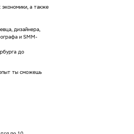
 экономики, а также
евца, дизайнера,
тографа и SMM-
рбурга до
 опыт ты сможешь