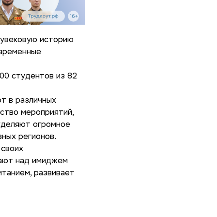
лувековую историю
овременные
00 студентов из 82
т в различных
ество мероприятий,
 уделяют огромное
ных регионов.
 своих
тают над имиджем
итанием, развивает
?