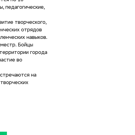
тся по 10
, педагогические,
витие творческого,
енческих отрядов
ленческих навыков.
еместр. Бойцы
 территории города
частие во
встречаются на
 творческих