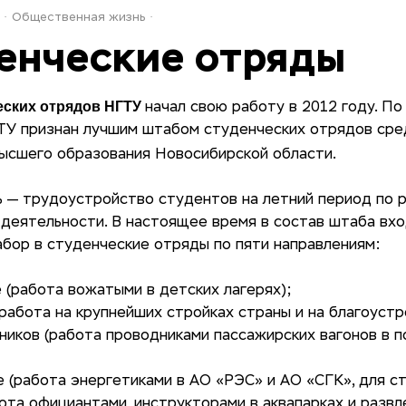
Общественная жизнь
енческие отряды
еских отрядов НГТУ
начал свою работу в 2012 году. По
У признан лучшим штабом студенческих отрядов сре
высшего образования Новосибирской области.
ь — трудоустройство студентов на летний период по 
деятельности. В настоящее время в состав штаба вхо
бор в студенческие отряды по пяти направлениям:
 (работа вожатыми в детских лагерях);
работа на крупнейших стройках страны и на благоустр
иков (работа проводниками пассажирских вагонов в п
е (работа энергетиками в АО «РЭС» и АО «СГК», для 
ота официантами, инструкторами в аквапарках и развл