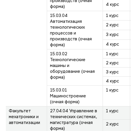
производств (очная
4 курс
форма)
15.03.04
1 курс
Автоматизация
2 курс
технологических
процессов и
3 курс
производств (очная
4 курс
форма)
15.03.02
1 курс
Технологические
2 курс
машины и
оборудование (очная
3 курс
форма)
4 курс
15.03.01
1 курс
Машиностроение
(очная форма)
Факультет
27.04.04 Управление в
1 курс
мехатроники и
технических системах,
автоматизации
магистратура (очная
2 курс
форма)