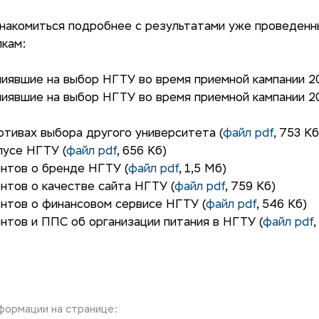
накомиться подробнее с результатами уже проведенн
лкам:
иявшие на выбор НГТУ во время приемной кампании 20
иявшие на выбор НГТУ во время приемной кампании 20
тивах выбора другого университета (
файл pdf
, 753 Кб
пусе НГТУ (
файл pdf
, 656 Кб)
нтов о бренде НГТУ (
файл pdf
, 1,5 Мб)
нтов о качестве сайта НГТУ (
файл pdf
, 759 Кб)
нтов о финансовом сервисе НГТУ (
файл pdf
, 546 Кб)
нтов и ППС об организации питания в НГТУ (
файл pdf
,
ормации на странице: