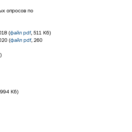
ых опросов по
18 (
файл pdf
, 511 Кб)
20 (
файл pdf
, 260
)
 994 Кб)