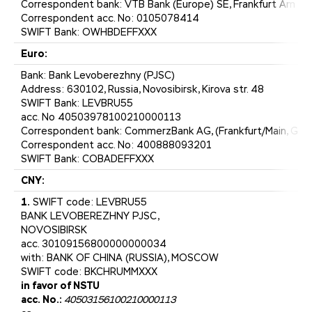
Сorrespondent bank: VTB Bank (Europe) SE, Frankfurt Am Ma
Сorrespondent acc. No: 0105078414
SWIFT Bank: OWHBDEFFXXX
Euro
:
Bank: Bank Levoberezhny (PJSC)
Address: 630102, Russia, Novosibirsk, Kirova str. 48
SWIFT Bank: LEVBRU55
acc. No 40503978100210000113
Сorrespondent bank: CommerzBank AG, (Frankfurt/Main, Ger
Сorrespondent acc. No: 400888093201
SWIFT Bank: COBADEFFXXX
CNY:
1.
SWIFT code: LEVBRU55
BANK LEVOBEREZHNY PJSC,
NOVOSIBIRSK
acc. 30109156800000000034
with: BANK OF CHINA (RUSSIA), MOSCOW
SWIFT code: BKCHRUMMXXX
in favor of NSTU
acc. No.:
40503156100210000113