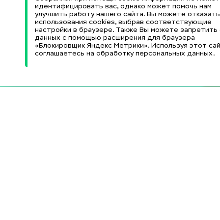
идентифицировать вас, однако может помочь нам
улучшить работу нашего сайта. Вы можете отказать
использования cookies, выбрав соответствующие
настройки в браузере. Также Вы можете запретить
данных с помощью расширения для браузера
«Блокировщик Яндекс Метрики». Используя этот сай
соглашаетесь на обработку персональных данных.
Информационные
Образовательные и
ресурсы
Министерство науки
и высшего образования
Научная библиотека
РФ
(НБ)
Федеральный портал
Электронный каталог
«Российское
НБ
образование»
Электронно-
Федеральный центр