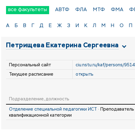
все факультеты
АВТФ
ФЛА
МТФ
ФМА
Ф
А
Б
В
Г
Д
Е
Ж
З
И
К
Л
М
Н
О
П
Петрищева Екатерина Сергеевна
Персональный сайт
ciu.nstu.ru/kaf/persons/951
Текущее расписание
открыть
Подразделение, должность
Отделение специальной педагогики ИСТ
· Преподаватель
квалификационной категории