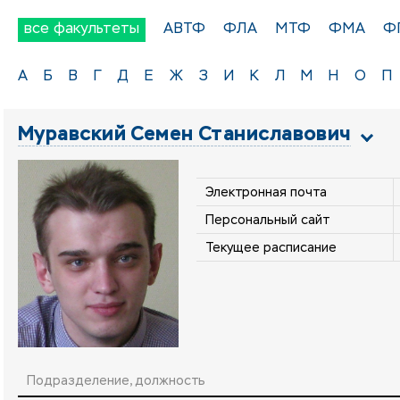
все факультеты
АВТФ
ФЛА
МТФ
ФМА
Ф
А
Б
В
Г
Д
Е
Ж
З
И
К
Л
М
Н
О
П
Муравский Семен Станиславович
Электронная почта
Персональный сайт
Текущее расписание
Подразделение, должность