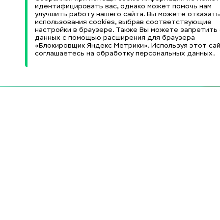
идентифицировать вас, однако может помочь нам
улучшить работу нашего сайта. Вы можете отказать
использования cookies, выбрав соответствующие
настройки в браузере. Также Вы можете запретить
данных с помощью расширения для браузера
«Блокировщик Яндекс Метрики». Используя этот сай
соглашаетесь на обработку персональных данных.
Информационные
Образовательные и
ресурсы
Министерство науки
и высшего образования
Научная библиотека
РФ
(НБ)
Федеральный портал
Электронный каталог
«Российское
НБ
образование»
Электронно-
Федеральный центр