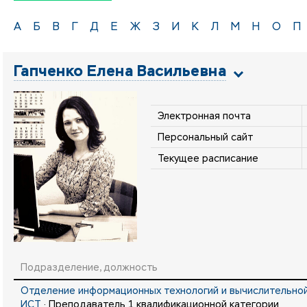
А
Б
В
Г
Д
Е
Ж
З
И
К
Л
М
Н
О
П
Гапченко Елена Васильевна
Электронная почта
Персональный сайт
Текущее расписание
Подразделение, должность
Отделение информационных технологий и вычислительной
ИСТ
· Преподаватель 1 квалификационной категории