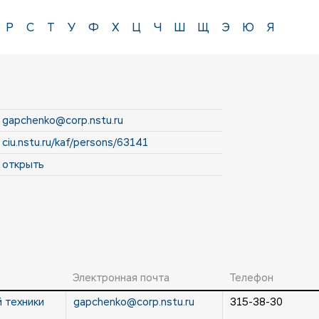
Р
С
Т
У
Ф
Х
Ц
Ч
Ш
Щ
Э
Ю
Я
gapchenko@corp.nstu.ru
ciu.nstu.ru/kaf/persons/63141
открыть
Электронная почта
Телефон
 техники
gapchenko@corp.nstu.ru
315-38-30