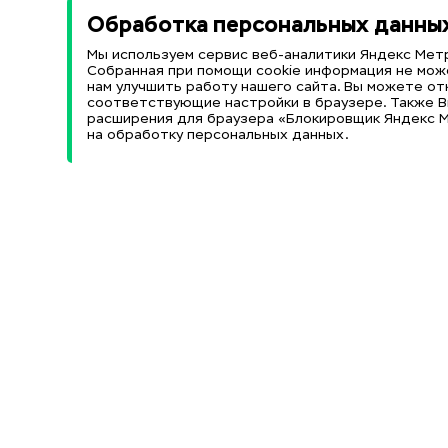
Обработка персональных данны
Мы используем сервис веб-аналитики Яндекс Метр
Собранная при помощи cookie информация не мож
нам улучшить работу нашего сайта. Вы можете от
соответствующие настройки в браузере. Также 
расширения для браузера «Блокировщик Яндекс М
на обработку персональных данных.
Информационные ресурсы
Образовате
Научная библиотека (НБ)
Министерство 
образования 
Электронный каталог НБ
Федеральный 
Электронно-библиотечная
образование»
система (ЭБС)
Федеральный 
Научные журналы и издания