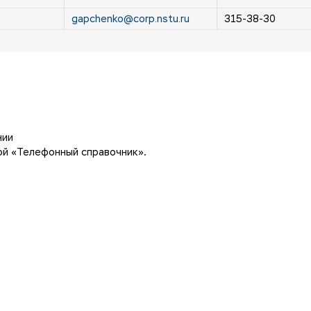
gapchenko@corp.nstu.ru
315-38-30
нии
й «Телефонный справочник».