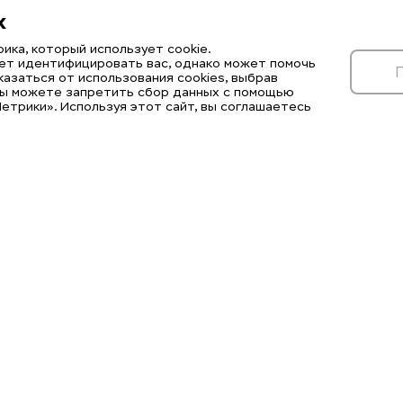
х
ика, который использует cookie.
ет идентифицировать вас, однако может помочь
казаться от использования cookies, выбрав
Вы можете запретить сбор данных с помощью
етрики». Используя этот сайт, вы соглашаетесь
льные и нормативные ресурсы
науки и высшего
Специализированные ресурсы
РФ
Справочно-информационный п
портал «Российское
«Грамота.ру»
Госуслуги (портал)
центр информационно-
«Госуслуги Решаем вместе» —