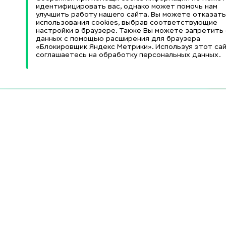
идентифицировать вас, однако может помочь нам
улучшить работу нашего сайта. Вы можете отказать
использования cookies, выбрав соответствующие
настройки в браузере. Также Вы можете запретить
данных с помощью расширения для браузера
«Блокировщик Яндекс Метрики». Используя этот сай
соглашаетесь на обработку персональных данных.
Информационные
Образовательные и
ресурсы
Министерство науки
и высшего образования
Научная библиотека
РФ
(НБ)
Федеральный портал
Электронный каталог
«Российское
НБ
образование»
Электронно-
Федеральный центр