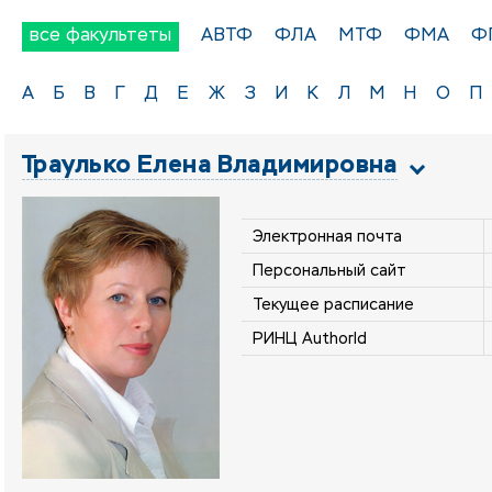
все факультеты
АВТФ
ФЛА
МТФ
ФМА
Ф
А
Б
В
Г
Д
Е
Ж
З
И
К
Л
М
Н
О
П
Траулько Елена Владимировна
Электронная почта
Персональный сайт
Текущее расписание
РИНЦ AuthorId