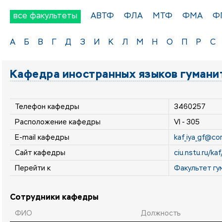
все факультеты
АВТФ
ФЛА
МТФ
ФМА
Ф
А
Б
В
Г
Д
З
И
К
Л
М
Н
О
П
Р
С
Кафедра иностранных языков гумани
Телефон кафедры
3460257
Расположение кафедры
VI - 305
E-mail кафедры
kaf_iya_gf@cor
Сайт кафедры
ciu.nstu.ru/kaf
Перейти к
Факультет гу
Сотрудники кафедры
ФИО
Должность