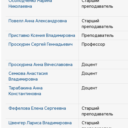
Осолодченко Марина
Старший
Николаевна
преподаватель
Повелл Анна Александровна
Старший
преподаватель
Приставко Ксения Владимировна
Преподаватель
Проскурин Сергей Геннадьевич
Профессор
Проскурина Анна Вячеславовна
Доцент
Семкова Анастасия
Доцент
Владимировна
Тарабакина Анна
Доцент
Константиновна
Фефелова Елена Сергеевна
Старший
преподаватель
Цвенгер Лариса Владимировна
Старший