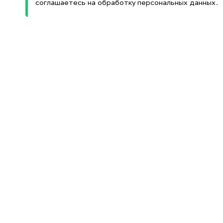
соглашаетесь на обработку персональных данных.
Информационные
Образовательные и
ресурсы
Министерство науки
и высшего образования
Научная библиотека
РФ
(НБ)
Федеральный портал
Электронный каталог
«Российское
НБ
образование»
Электронно-
Федеральный центр
библиотечная система
информационно-
(ЭБС)
образовательных
ресурсов
Научные журналы и
издания
Электронные ресурсы
РГБ
Издательский комплекс