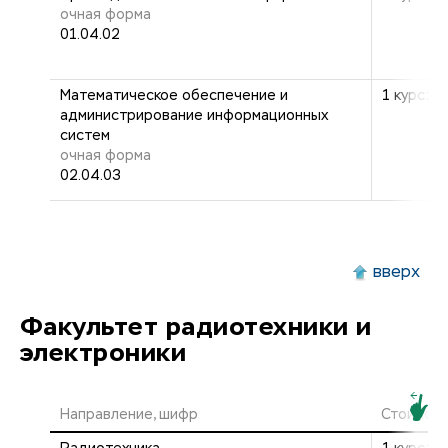
очная форма
01.04.02
Математическое обеспечение и
1 курс: 2
администрирование информационных
систем
очная форма
02.04.03
вверх
Факультет радиотехники и
электроники
Направление, шифр
Стоимост