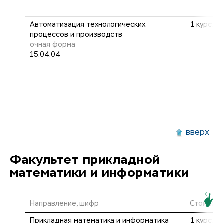
Автоматизация технологических
1 курс: 2
процессов и производств
очная форма
15.04.04
вверх
Факультет прикладной
математики и информатики
Направление, шифр
Стоимост
Прикладная математика и информатика
1 курс: 2