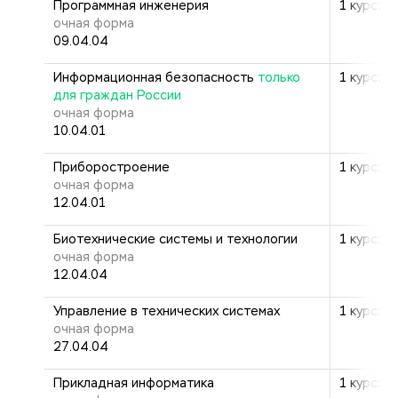
Программная инженерия
1 курс: 2
очная форма
09.04.04
Информационная безопасность
только
1 курс: 2
для граждан России
очная форма
10.04.01
Приборостроение
1 курс: 2
очная форма
12.04.01
Биотехнические системы и технологии
1 курс: 2
очная форма
12.04.04
Управление в технических системах
1 курс: 2
очная форма
27.04.04
Прикладная информатика
1 курс: 2