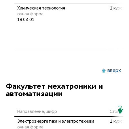
Химическая технология
1 курс: 2
очная форма
18.04.01
вверх
Факультет мехатроники и
автоматизации
Направление, шифр
Стоимост
Электроэнергетика и электротехника
1 курс: 2
очная форма